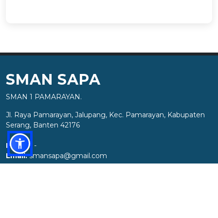
SMAN SAPA
SMAN 1 PAMARAYAN.
Jl. Raya Pamarayan, Jalupang, Kec. Pamarayan, Kabupaten
Serang, Banten 42176
Phone:
-
Email:
smansapa@gmail.com
External Links